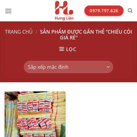
Bỏ
qua
0979.797.626
nội
dung
TRANG CHỦ
/
SẢN PHẨM ĐƯỢC GẮN THẺ “CHIẾU CÓI
GIÁ RẺ”
LỌC