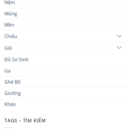
Nệm
Mùng
Mền
Chiếu
Gối
Đồ Sơ Sinh
Ga
Ghế Bố
Giường
Khăn
TAGS – TÌM KIẾM