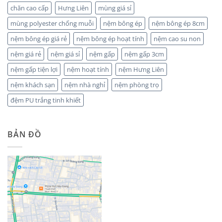
chăn cao cấp
Hưng Liên
mùng giá sỉ
mùng polyester chống muỗi
nệm bông ép
nệm bông ép 8cm
nệm bông ép giá rẻ
nệm bông ép hoạt tính
nệm cao su non
nệm giá rẻ
nệm giá sỉ
nệm gấp
nệm gấp 3cm
nệm gấp tiện lợi
nệm hoạt tính
nệm Hưng Liên
nệm khách sạn
nệm nhà nghỉ
nệm phòng trọ
đệm PU trắng tinh khiết
BẢN ĐỒ