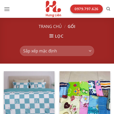
Bỏ
qua
0979.797.626
nội
dung
TRANG CHỦ
/
GỐI
LỌC