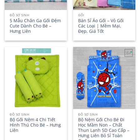
ĐỒ SƠ SINH
GỐI
5 Mẫu Chăn Ga Gối Đệm
Bán Sỉ Áo Gối – Vỏ Gối
Cute Dành Cho Bé –
Các Loại | Mềm Mại,
Hưng Liên
Đẹp, Giá Tốt
ĐỒ SƠ SINH
ĐỒ SƠ SINH
Bộ Gối Nệm 4 Chi Tiết
Bộ Nệm Gối Cho Bé Đi
Hình Thú Cho Bé – Hưng
Học Mầm Non – Chất
Liên
Thun Lạnh 5D Cao Cấp –
Hưng Liên Bỏ Sỉ Toàn