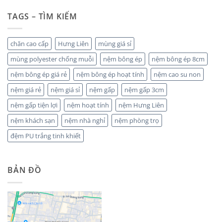
TAGS – TÌM KIẾM
chăn cao cấp
Hưng Liên
mùng giá sỉ
mùng polyester chống muỗi
nệm bông ép
nệm bông ép 8cm
nệm bông ép giá rẻ
nệm bông ép hoạt tính
nệm cao su non
nệm giá rẻ
nệm giá sỉ
nệm gấp
nệm gấp 3cm
nệm gấp tiện lợi
nệm hoạt tính
nệm Hưng Liên
nệm khách sạn
nệm nhà nghỉ
nệm phòng trọ
đệm PU trắng tinh khiết
BẢN ĐỒ