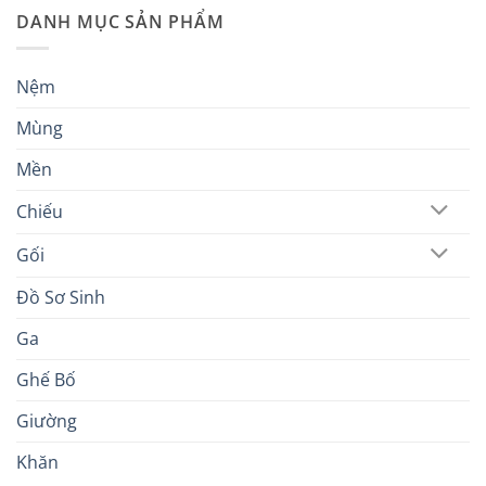
DANH MỤC SẢN PHẨM
Nệm
Mùng
Mền
Chiếu
Gối
Đồ Sơ Sinh
Ga
Ghế Bố
Giường
Khăn