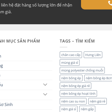
ể liên hệ đặt hàng số lượng lớn để nhận
ảm giá.
NH MỤC SẢN PHẨM
TAGS – TÌM KIẾM
chăn cao cấp
Hưng Liên
m
mùng giá sỉ
ng
mùng polyester chống muỗi
n
nệm bông ép
nệm bông ép 8c
ếu
nệm bông ép giá rẻ
nệm bông ép hoạt tính
nệm cao su non
nệm giá rẻ
Sơ Sinh
nệm giá sỉ
nệm gấp