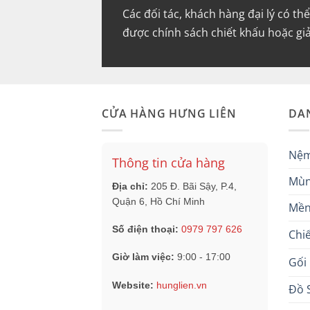
Các đối tác, khách hàng đại lý có th
được chính sách chiết khấu hoặc gi
CỬA HÀNG HƯNG LIÊN
DA
Nệ
Thông tin cửa hàng
Mù
Địa chỉ:
205 Đ. Bãi Sậy, P.4,
Quận 6, Hồ Chí Minh
Mề
Số điện thoại:
0979 797 626
Chi
Giờ làm việc:
9:00 - 17:00
Gối
Website:
hunglien.vn
Đồ 