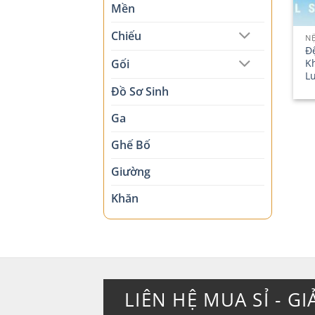
Mền
Chiếu
N
Đ
Kh
Gối
L
Đồ Sơ Sinh
Ga
Ghế Bố
Giường
Khăn
LIÊN HỆ MUA SỈ - GI