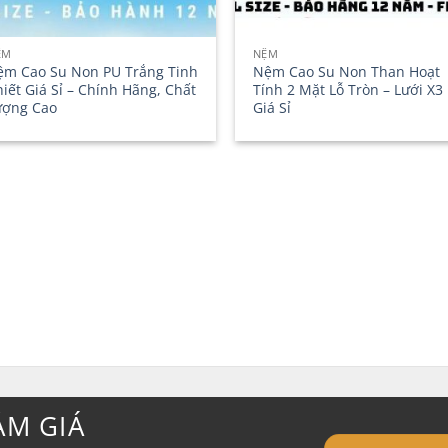
ỆM
NỆM
ệm Cao Su Non PU Trắng Tinh
Nệm Cao Su Non Than Hoạt
iết Giá Sỉ – Chính Hãng, Chất
Tính 2 Mặt Lỗ Tròn – Lưới X3
ượng Cao
Giá Sỉ
ẢM GIÁ