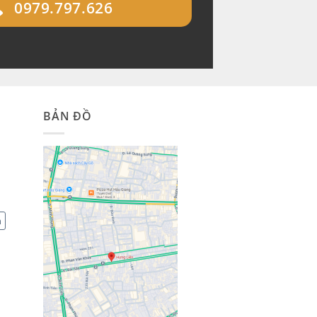
0979.797.626
BẢN ĐỒ
m