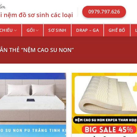
hẩm
0979.797.626
 nệm đồ sơ sinh các loại
CHIẾU
GỐI
SƠ SINH
DRAP – GA
GHẾ BỐ
N THẺ “NỆM CAO SU NON”