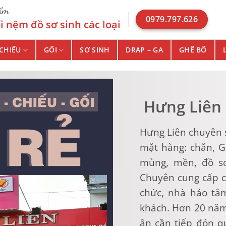
hẩm
0979.797.626
 nệm đồ sơ sinh các loại
CHIẾU
GỐI
SƠ SINH
DRAP – GA
GHẾ BỐ
Hưng Liên –
Hưng Liên chuyên 
mặt hàng: chăn, Gr
mùng, mền, đồ sơ
Chuyên cung cấp ch
chức, nhà hảo tâ
khách. Hơn 20 năm
ân cần tiếp đón q