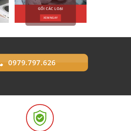
GỐI CÁC LOẠI
XEM NGAY
0979.797.626