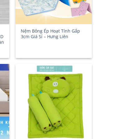
Nệm Bông Ép Hoạt Tính Gấp
5D
3cm Giá Sỉ – Hưng Liên
àn