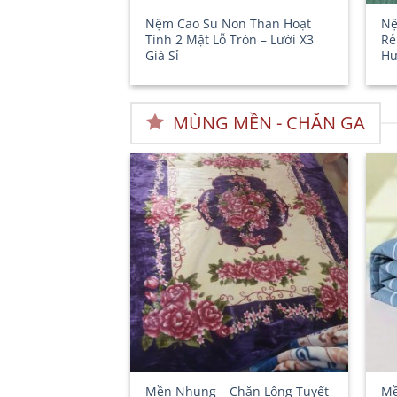
Nệm Cao Su Non Than Hoạt
Nệ
Tính 2 Mặt Lỗ Tròn – Lưới X3
Rẻ
Giá Sỉ
Hư
MÙNG MỀN - CHĂN GA
Mền Nhung – Chăn Lông Tuyết
Mề