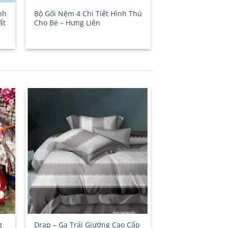
nh
Bộ Gối Nệm 4 Chi Tiết Hình Thú
ất
Cho Bé – Hưng Liên
g
Drap – Ga Trải Giường Cao Cấp