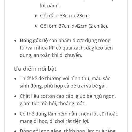
lót nằm).
Gối đầu: 33cm x 23cm.
Gối ôm: 37cm x 42cm (2 chiếc).
Đóng gói:
Bộ sản phẩm được đựng trong
túi/vali nhựa PP có quai xách, dây kéo tiện
dụng, an toàn khi di chuyển.
Ưu điểm nổi bật
Thiết kế dễ thương với hình thú, màu sắc
sinh động, phù hợp cả bé trai và bé gái.
Chất liệu cotton cao cấp, giúp bé ngủ ngon,
giảm tiết mồ hôi, thoáng mát.
Có thể dùng làm nệm nằm, nệm lót cũi hoặc
mang đi học, đi chơi rất tiện lợi.
Đóng gói gọn gàng, thích hợp làm quà tặng