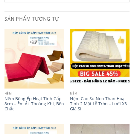
SẢN PHẨM TƯƠNG TỰ
NỆM
NỆM
Nệm Bông Ép Hoạt Tính Gấp
Nệm Cao Su Non Than Hoạt
8cm – Êm Ái, Thoáng Khí, Bền
Tính 2 Mặt Lỗ Tròn – Lưới X3
Chắc
Giá Sỉ