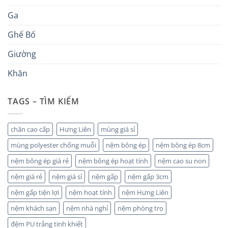
Ga
Ghế Bố
Giường
Khăn
TAGS – TÌM KIẾM
chăn cao cấp
Hưng Liên
mùng giá sỉ
mùng polyester chống muỗi
nệm bông ép
nệm bông ép 8cm
nệm bông ép giá rẻ
nệm bông ép hoạt tính
nệm cao su non
nệm giá rẻ
nệm giá sỉ
nệm gấp
nệm gấp 3cm
nệm gấp tiện lợi
nệm hoạt tính
nệm Hưng Liên
nệm khách sạn
nệm nhà nghỉ
nệm phòng trọ
đệm PU trắng tinh khiết