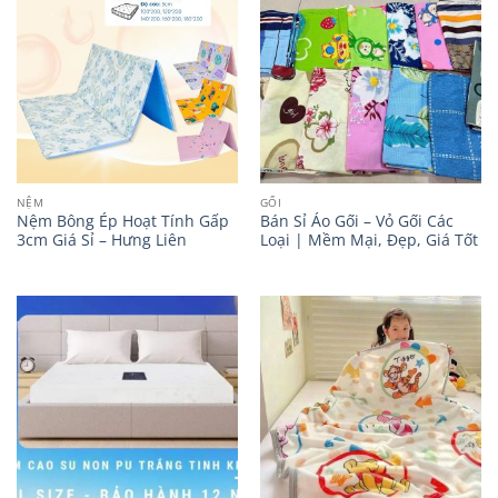
NỆM
GỐI
Nệm Bông Ép Hoạt Tính Gấp
Bán Sỉ Áo Gối – Vỏ Gối Các
3cm Giá Sỉ – Hưng Liên
Loại | Mềm Mại, Đẹp, Giá Tốt