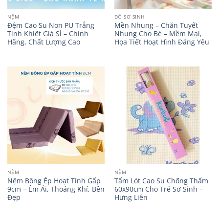
NỆM
ĐỒ SƠ SINH
Đệm Cao Su Non PU Trắng
Mền Nhung – Chăn Tuyết
Tinh Khiết Giá Sỉ – Chính
Nhung Cho Bé – Mềm Mại,
Hãng, Chất Lượng Cao
Họa Tiết Hoạt Hình Đáng Yêu
NỆM
NỆM
Nệm Bông Ép Hoạt Tính Gấp
Tấm Lót Cao Su Chống Thấm
9cm – Êm Ái, Thoáng Khí, Bền
60x90cm Cho Trẻ Sơ Sinh –
Đẹp
Hưng Liên