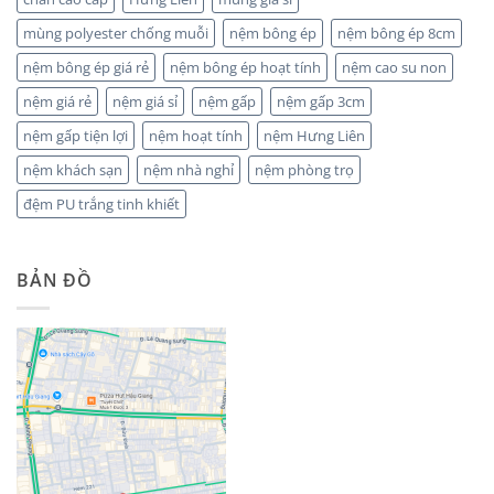
mùng polyester chống muỗi
nệm bông ép
nệm bông ép 8cm
nệm bông ép giá rẻ
nệm bông ép hoạt tính
nệm cao su non
nệm giá rẻ
nệm giá sỉ
nệm gấp
nệm gấp 3cm
nệm gấp tiện lợi
nệm hoạt tính
nệm Hưng Liên
nệm khách sạn
nệm nhà nghỉ
nệm phòng trọ
đệm PU trắng tinh khiết
BẢN ĐỒ