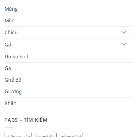
Mùng
Mền
Chiếu
Gối
Đồ Sơ Sinh
Ga
Ghế Bố
Giường
Khăn
TAGS – TÌM KIẾM
chăn cao cấp
Hưng Liên
mùng giá sỉ