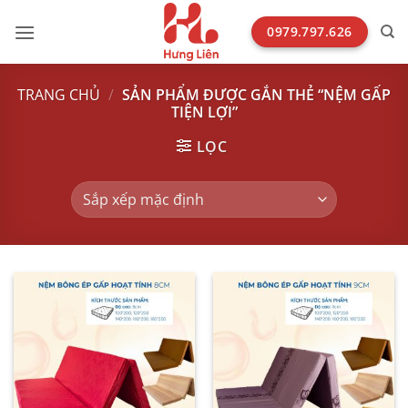
Bỏ
qua
0979.797.626
nội
dung
TRANG CHỦ
/
SẢN PHẨM ĐƯỢC GẮN THẺ “NỆM GẤP
TIỆN LỢI”
LỌC