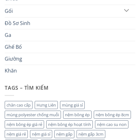
Gối
Đồ Sơ Sinh
Ga
Ghế Bố
Giường
Khăn
TAGS – TÌM KIẾM
chăn cao cấp
Hưng Liên
mùng giá sỉ
mùng polyester chống muỗi
nệm bông ép
nệm bông ép 8cm
nệm bông ép giá rẻ
nệm bông ép hoạt tính
nệm cao su non
nệm giá rẻ
nệm giá sỉ
nệm gấp
nệm gấp 3cm