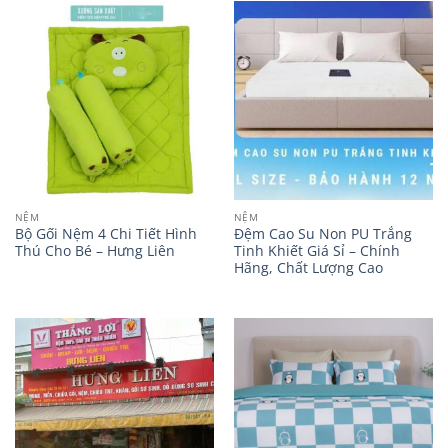
NỆM
NỆM
Bộ Gối Nệm 4 Chi Tiết Hình
Đệm Cao Su Non PU Trắng
Thú Cho Bé – Hưng Liên
Tinh Khiết Giá Sỉ – Chính
Hãng, Chất Lượng Cao