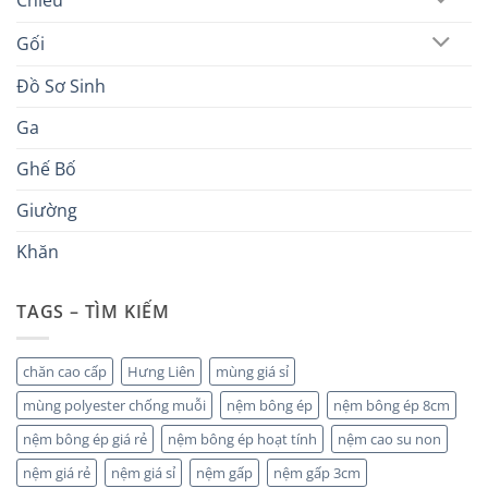
Gối
Đồ Sơ Sinh
Ga
Ghế Bố
Giường
Khăn
TAGS – TÌM KIẾM
chăn cao cấp
Hưng Liên
mùng giá sỉ
mùng polyester chống muỗi
nệm bông ép
nệm bông ép 8cm
nệm bông ép giá rẻ
nệm bông ép hoạt tính
nệm cao su non
nệm giá rẻ
nệm giá sỉ
nệm gấp
nệm gấp 3cm