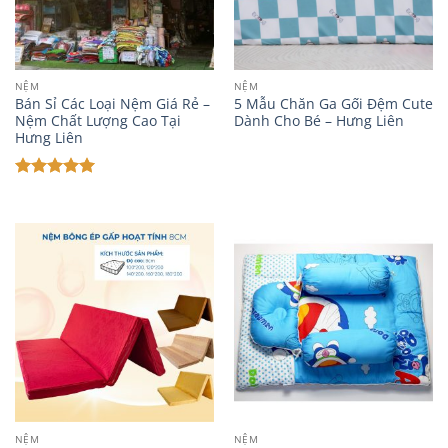
NỆM
NỆM
Bán Sỉ Các Loại Nệm Giá Rẻ –
5 Mẫu Chăn Ga Gối Đệm Cute
Nệm Chất Lượng Cao Tại
Dành Cho Bé – Hưng Liên
Hưng Liên
Được xếp
hạng
5
5
sao
NỆM
NỆM